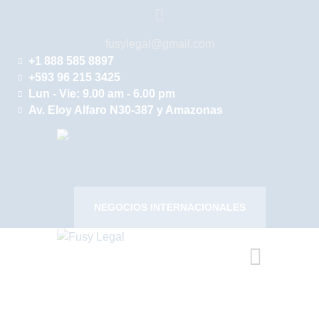
INICIO
fusylegal@gmail.com
NUESTRA FIRMA
+1 888 585 8897
+593 96 215 3425
ÁREA
Lun - Vie: 9.00 am - 6.00 pm
Av. Eloy Alfaro N30-387 y Amazonas
INTERNACIONAL
¡HABLA CON
NOSOTROS!
NEGOCIOS INTERNACIONALES