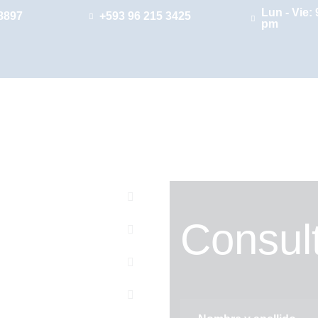
INICIO
Lun - Vie: 
8897
+593 96 215 3425
pm
NUESTRA FIRMA
ÁREA
INTERNACIONAL
¡HABLA CON
NOSOTROS!
Consult