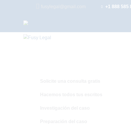
+1 888 585 
fusylegal@gmail.com
Solicite una consulta gratis
Hacemos todos tus escritos
Investigación del caso
Preparación del caso