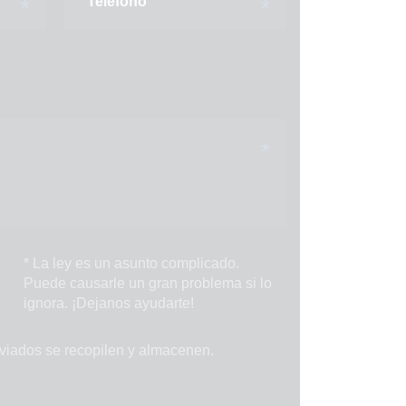
* La ley es un asunto complicado.
Puede causarle un gran problema si lo
ignora. ¡Dejanos ayudarte!
viados se recopilen y almacenen.